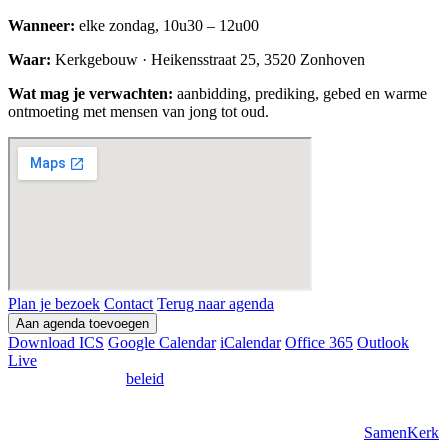
Wanneer:
elke zondag, 10u30 – 12u00
Waar:
Kerkgebouw · Heikensstraat 25, 3520 Zonhoven
Wat mag je verwachten:
aanbidding, prediking, gebed en warme
ontmoeting met mensen van jong tot oud.
Plan je bezoek
Contact
Terug naar agenda
Aan agenda toevoegen
Download ICS
Google Calendar
iCalendar
Office 365
Outlook
Live
Privacy & Cookie
beleid
SamenKerk Zonhoven VZW
Lummense Kiezel 34, 3510 Kermt
(Her)gebruik van afbeeldingen zonder toestemming van
SamenKerk