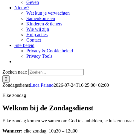
Geven
Nieuw?
Wat kun je verwachten
Samenkomsten
Kinderen & tieners
Wie wij zijn
Hulp acties
Contact
Site-beleid
Privacy & Cookie beleid
Privacy Tools
Zoeken naar:
Zondagsdienst
Luca Paiano
2026-07-24T16:25:00+02:00
Elke zondag
Welkom bij de Zondagsdienst
Elke zondag komen we samen om God te aanbidden, te luisteren naar 
Wanneer:
elke zondag, 10u30 – 12u00