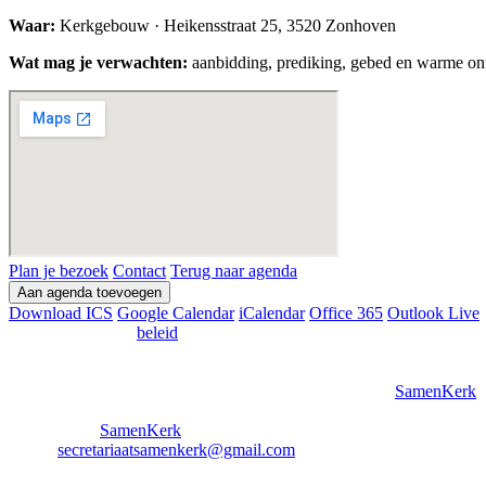
Waar:
Kerkgebouw · Heikensstraat 25, 3520 Zonhoven
Wat mag je verwachten:
aanbidding, prediking, gebed en warme on
Plan je bezoek
Contact
Terug naar agenda
Aan agenda toevoegen
Download ICS
Google Calendar
iCalendar
Office 365
Outlook Live
Privacy & Cookie
beleid
SamenKerk Zonhoven VZW
Lummense Kiezel 34, 3510 Kermt
(Her)gebruik van afbeeldingen zonder toestemming van
SamenKerk
i
_______________
© Copyright
SamenKerk
Email:
secretariaatsamenkerk@gmail.com
Ondernemingsnummer: 0473 010 404